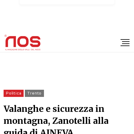
×
Politica
Trento
Valanghe e sicurezza in
montagna, Zanotelli alla
guida di AINEVA