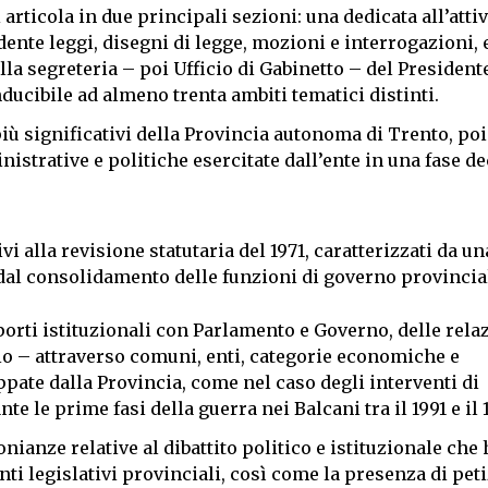
 articola in due principali sezioni: una dedicata all’attiv
ente leggi, disegni di legge, mozioni e interrogazioni, 
a segreteria – poi Ufficio di Gabinetto – del Presidente
ducibile ad almeno trenta ambiti tematici distinti.
iù significativi della Provincia autonoma di Trento, po
trative e politiche esercitate dall’ente in una fase de
i alla revisione statutaria del 1971, caratterizzati da un
dal consolidamento delle funzioni di governo provincia
rti istituzionali con Parlamento e Governo, delle rela
orio – attraverso comuni, enti, categorie economiche e
ppate dalla Provincia, come nel caso degli interventi di
e le prime fasi della guerra nei Balcani tra il 1991 e il 
nianze relative al dibattito politico e istituzionale che 
 legislativi provinciali, così come la presenza di pet