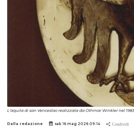
L'aquila di san Venceslao realizzata da Othmar Winkler nel 198
Dalla redazione
sab 16 mag 2026 09:14