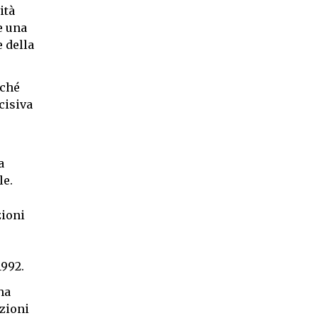
ità
e una
 della
iché
cisiva
a
le.
zioni
1992.
ha
izioni