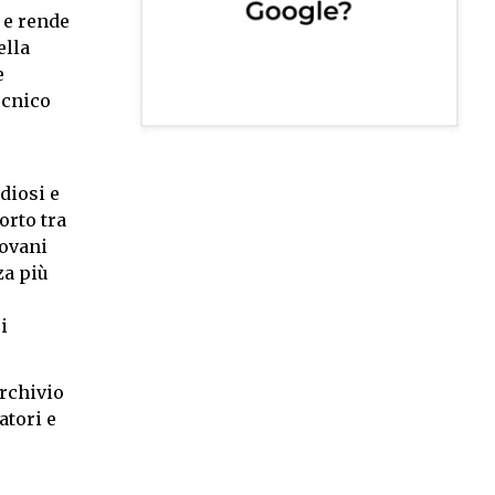
 e rende
ella
e
ecnico
diosi e
orto tra
iovani
za più
i
archivio
atori e