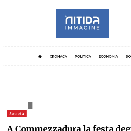
CRONACA
POLITICA
ECONOMIA
SO
Società
A Commezzadura la festa degl