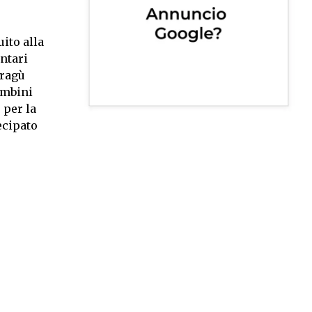
ito alla
ontari
 ragù
ambini
 per la
ecipato