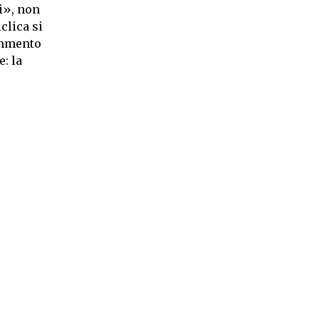
i», non
clica si
ammento
: la