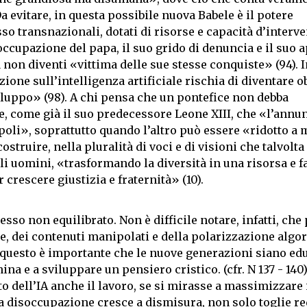
 Da evitare, in questa possibile nuova Babele è il potere
so transnazionali, dotati di risorse e capacità d’interv
occupazione del papa, il suo grido di denuncia e il suo a
n diventi «vittima delle sue stesse conquiste» (94). I
one sull’intelligenza artificiale rischia di diventare o
iluppo» (98). A chi pensa che un pontefice non debba
 come già il suo predecessore Leone XIII, che «l’annun
poli», soprattutto quando l’altro può essere «ridotto a
truire, nella pluralità di voci e di visioni che talvolta
gli uomini, «trasformando la diversità in una risorsa e 
 crescere giustizia e fraternità» (10).
sso non equilibrato. Non è difficile notare, infatti, che
ne, dei contenuti manipolati e della polarizzazione algo
 questo è importante che le nuove generazioni siano edu
na e a sviluppare un pensiero cristico. (cfr. N 137 - 140
to dell’IA anche il lavoro, se si mirasse a massimizzare 
la disoccupazione cresce a dismisura, non solo toglie re