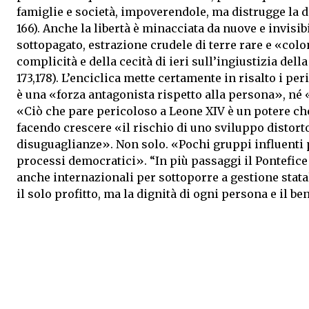
famiglie e società, impoverendole, ma distrugge la dig
166). Anche la libertà è minacciata da nuove e invisib
sottopagato, estrazione crudele di terre rare e «col
complicità e della cecità di ieri sull’ingiustizia dell
173,178). L’enciclica mette certamente in risalto i pe
è una «forza antagonista rispetto alla persona», né «
«Ciò che pare pericoloso a Leone XIV è un potere che
facendo crescere «il rischio di uno sviluppo distor
disuguaglianze». Non solo. «Pochi gruppi influenti
processi democratici». “In più passaggi il Pontefic
anche internazionali per sottoporre a gestione statale
il solo profitto, ma la dignità di ogni persona e il be