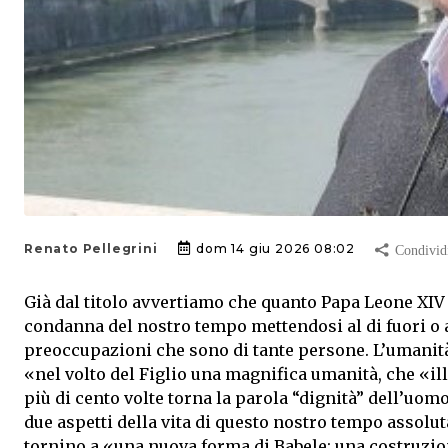
Renato Pellegrini
dom 14 giu 2026 08:02
Già dal titolo avvertiamo che quanto Papa Leone XIV 
condanna del nostro tempo mettendosi al di fuori o a
preoccupazioni che sono di tante persone. L’umanità
«nel volto del Figlio una magnifica umanità, che «ill
più di cento volte torna la parola “dignità” dell’uo
due aspetti della vita di questo nostro tempo assolu
tornino a «una nuova forma di Babele: una costruzi