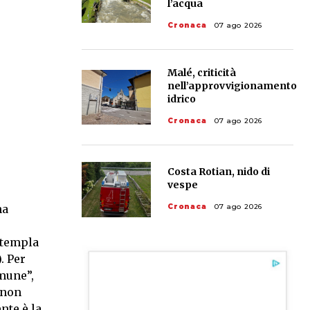
l’acqua
Cronaca
07 ago 2026
Malé, criticità
nell’approvvigionamento
idrico
Cronaca
07 ago 2026
Costa Rotian, nido di
vespe
na
Cronaca
07 ago 2026
ntempla
. Per
omune”,
 non
nte è la