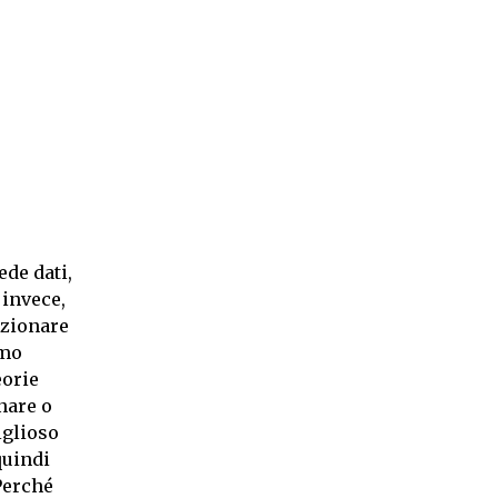
de dati,
 invece,
ezionare
omo
eorie
nare o
iglioso
quindi
 Perché