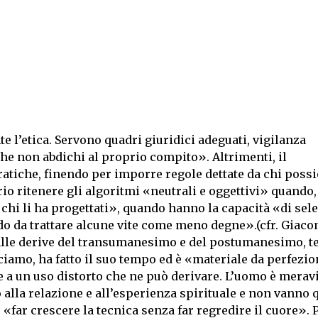
 l’etica. Servono quadri giuridici adeguati, vigilanza
che non abdichi al proprio compito». Altrimenti, il
tiche, finendo per imporre regole dettate da chi possie
orio ritenere gli algoritmi «neutrali e oggettivi» quando,
 chi li ha progettati», quando hanno la capacità «di sel
do da trattare alcune vite come meno degne».(cfr. Giac
dalle derive del transumanesimo e del postumanesimo, t
amo, ha fatto il suo tempo ed è «materiale da perfezio
 e a un uso distorto che ne può derivare. L’uomo è merav
 alla relazione e all’esperienza spirituale e non vanno 
 «far crescere la tecnica senza far regredire il cuore».