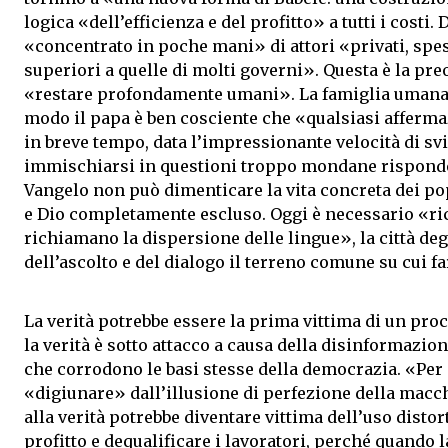
logica «dell’efficienza e del profitto» a tutti i costi.
«concentrato in poche mani» di attori «privati, spes
superiori a quelle di molti governi». Questa è la pre
«restare profondamente umani». La famiglia umana no
modo il papa è ben cosciente che «qualsiasi affermazi
in breve tempo, data l’impressionante velocità di sv
immischiarsi in questioni troppo mondane risponde,
Vangelo non può dimenticare la vita concreta dei po
e Dio completamente escluso. Oggi è necessario «ricos
richiamano la dispersione delle lingue», la città de
dell’ascolto e del dialogo il terreno comune su cui far
La verità potrebbe essere la prima vittima di un proce
la verità è sotto attacco a causa della disinformazio
che corrodono le basi stesse della democrazia. «Per
«digiunare» dall’illusione di perfezione della macchi
alla verità potrebbe diventare vittima dell’uso distor
profitto e dequalificare i lavoratori, perché quando 