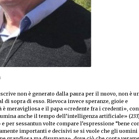
scrive non è generato dalla paura per il nuovo, non è u
l di sopra di esso. Rievoca invece speranze, gioie e
 è meravigliosa e il papa «credente fra i credenti», co
umina anche il tempo dell’intelligenza artificiale» (233)
mo e per sessantun volte compare l’espressione “bene c
tamente importanti e decisivi se si vuole che gli uomini
one grandiosa ma disumana», dove ciò che conta verame