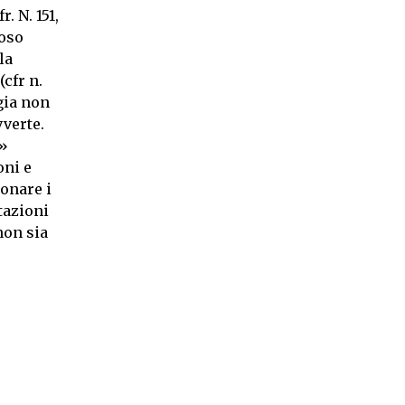
. N. 151,
ioso
la
(cfr n.
ogia non
vverte.
o»
oni e
onare i
tazioni
non sia