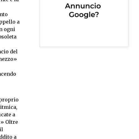
ento
ppello a
n ogni
bsoleta
cio del
 mezzo»
facendo
 proprio
ritmica,
cate a
)» Oltre
il
ddito a