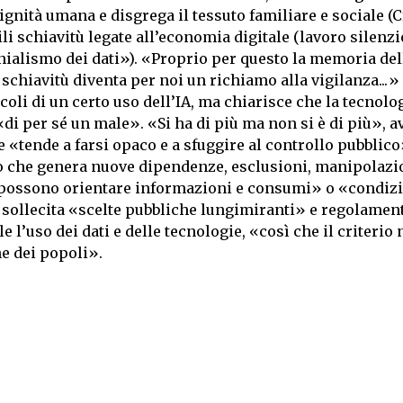
nità umana e disgrega il tessuto familiare e sociale (Cfr
ili schiavitù legate all’economia digitale (lavoro silenz
onialismo dei dati»). «Proprio per questo la memoria del
a schiavitù diventa per noi un richiamo alla vigilanza...» 
ricoli di un certo uso dell’IA, ma chiarisce che la tecnol
di per sé un male». «Si ha di più ma non si è di più», a
 «tende a farsi opaco e a sfuggire al controllo pubblic
to che genera nuove dipendenze, esclusioni, manipolazi
 possono orientare informazioni e consumi» o «condizi
e sollecita «scelte pubbliche lungimiranti» e regolamen
 l’uso dei dati e delle tecnologie, «così che il criterio 
ne dei popoli».