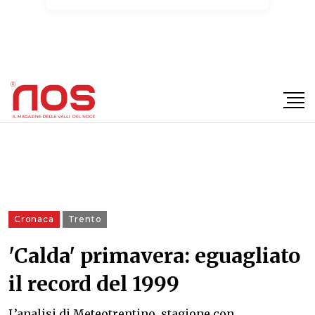
×
Cronaca
Trento
'Calda' primavera: eguagliato
il record del 1999
L’analisi di Meteotrentino, stagione con