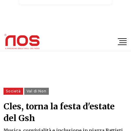
×
Società
Val di Non
Cles, torna la festa d'estate
del Gsh
Musica, convivialità e inclusione in piazza Battisti