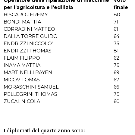
Operatore della riparazione di macchine
Voto
per l’agricoltura e l’edilizia
finale
BISCARO JEREMY
80
BONDI MATTIA
71
CORRADINI MATTEO
61
DALLA TORRE GUIDO
64
ENDRIZZI NICCOLO'
75
ENDRIZZI THOMAS
81
FLAIM FILIPPO
62
INAMA MATTIA
79
MARTINELLI RAYEN
69
MICOV TOMAS
67
MORASCHINI SAMUEL
66
PELLEGRINI THOMAS
79
ZUCAL NICOLA
60
I
diplomati del quarto anno sono
: