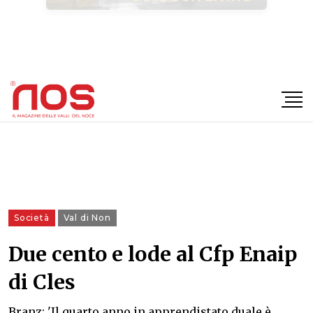
×
Società
Val di Non
Due cento e lode al Cfp Enaip
di Cles
Branz: 'Il quarto anno in apprendistato duale è