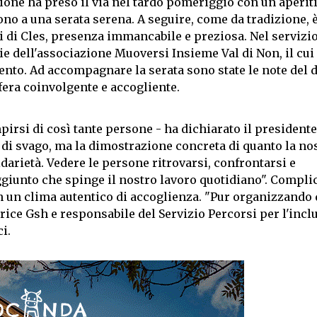
ione ha preso il via nel tardo pomeriggio con un aperit
ono a una serata serena. A seguire, come da tradizione, è
 di Cles, presenza immancabile e preziosa. Nel servizio
e dell'associazione Muoversi Insieme Val di Non, il cui
vento. Ad accompagnare la serata sono state le note del 
fera coinvolgente e accogliente.
rsi di così tante persone - ha dichiarato il presidente
di svago, ma la dimostrazione concreta di quanto la no
idarietà. Vedere le persone ritrovarsi, confrontarsi e
giunto che spinge il nostro lavoro quotidiano". Complice
à in un clima autentico di accoglienza. "Pur organizzando
trice Gsh e responsabile del Servizio Percorsi per l'incl
i.