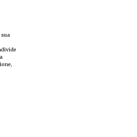
a sua
ndivide
a
ione,