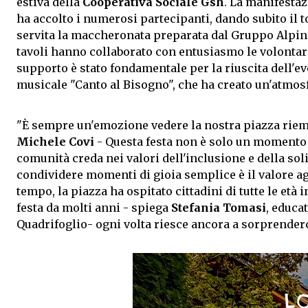
estiva della
Cooperativa Sociale Gsh
. La manifestaz
ha accolto i numerosi partecipanti, dando subito il t
servita la maccheronata preparata dal Gruppo Alpini
tavoli hanno collaborato con entusiasmo le volontari
supporto è stato fondamentale per la riuscita dell'e
musicale "Canto al Bisogno", che ha creato un'atmos
"È sempre un'emozione vedere la nostra piazza riempi
Michele Covi
- Questa festa non è solo un momento 
comunità creda nei valori dell'inclusione e della sol
condividere momenti di gioia semplice è il valore ag
tempo, la piazza ha ospitato cittadini di tutte le et
festa da molti anni - spiega
Stefania Tomasi
, educa
Quadrifoglio- ogni volta riesce ancora a sorprenderc