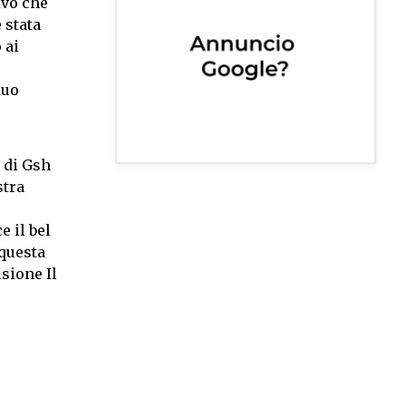
ivo che
 stata
 ai
duo
 di Gsh
stra
 il bel
 questa
usione Il