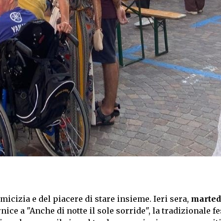
amicizia e del piacere di stare insieme. Ieri sera,
marted
nice a "Anche di notte il sole sorride", la tradizionale fe