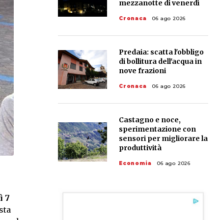
mezzanotte di venerdì
Cronaca
06 ago 2026
Predaia: scatta l'obbligo
di bollitura dell'acqua in
nove frazioni
Cronaca
06 ago 2026
Castagno e noce,
sperimentazione con
sensori per migliorare la
produttività
Economia
06 ago 2026
ì 7
sta