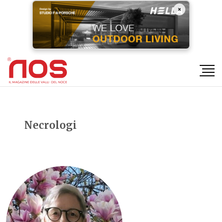
×
Necrologi