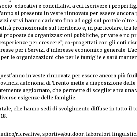
ocio-educativi e conciliativi a cui iscrivere i propri figl
est’anno si presenta in veste rinnovata per essere ancora 
rvizi estivi hanno caricato fino ad oggi sul portale oltre 
ilità promozionale sul territorio e, in particolare, tra le
vità proposte da organizzazioni pubbliche, private e no pr
 Esperienze per crescere”, co-progettati con gli enti risu
eresse per i Servizi d'interesse economico generale. L’a
a per le organizzazioni che per le famiglie e sarà mante
quest’anno in veste rinnovata per essere ancora più frui
 Provincia autonoma di Trento mette a disposizione delle
ntemente aggiornato, che permette di scegliere tra una 
diverse esigenze delle famiglie.
rtale, che hanno sedi di svolgimento diffuse in tutto il t
18.
ludico/ricreative, sportive/outdoor, laboratori linguistici