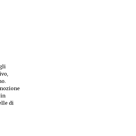
gli
ivo,
no.
romozione
 in
lle di