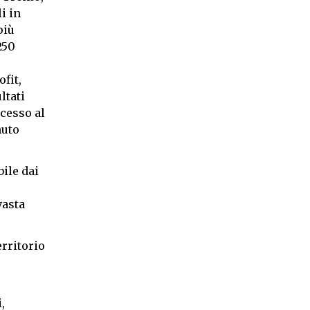
i in
più
250
ofit,
ltati
ccesso al
nuto
bile dai
vasta
erritorio
,