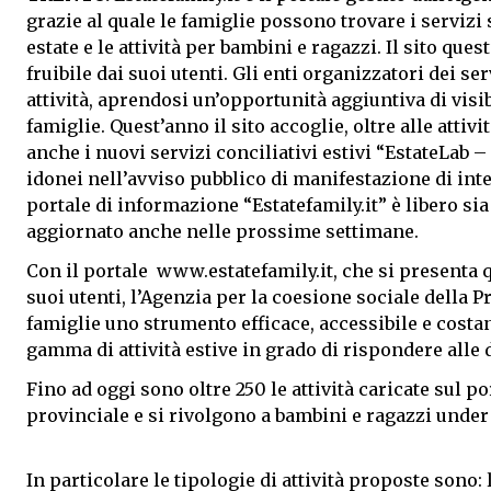
grazie al quale le famiglie possono trovare i servizi s
estate e le attività per bambini e ragazzi. Il sito qu
fruibile dai suoi utenti. Gli enti organizzatori dei se
attività, aprendosi un’opportunità aggiuntiva di visib
famiglie. Quest’anno il sito accoglie, oltre alle atti
anche i nuovi servizi conciliativi estivi “EstateLab –
idonei nell’avviso pubblico di manifestazione di int
portale di informazione “Estatefamily.it” è libero si
aggiornato anche nelle prossime settimane.
Con il portale
www.estatefamily.it
, che si presenta 
suoi utenti, l’Agenzia per la coesione sociale della
famiglie uno strumento efficace, accessibile e costa
gamma di attività estive in grado di rispondere alle 
Fino ad oggi sono oltre 250 le attività caricate sul po
provinciale e si rivolgono a bambini e ragazzi under 
In particolare le tipologie di attività proposte sono: 