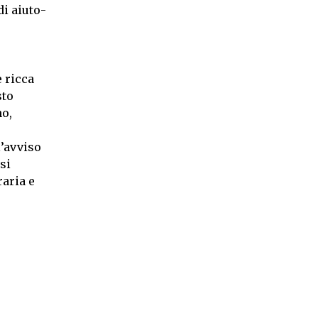
di aiuto-
e ricca
sto
no,
l’avviso
si
raria e