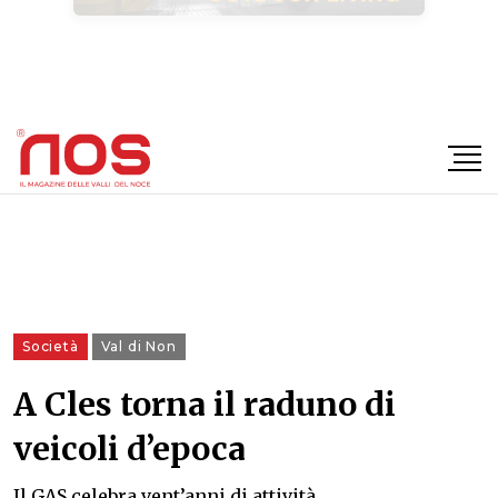
×
Società
Val di Non
A Cles torna il raduno di
veicoli d’epoca
Il GAS celebra vent’anni di attività