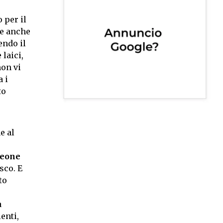
 per il
he anche
endo il
 laici,
non vi
 i
to
e al
eone
sco. E
to
a
enti,