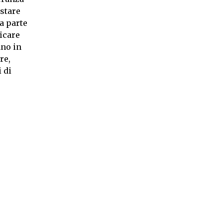
 stare
la parte
ficare
ano in
re,
 di