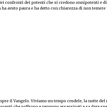
Nei confronti dei potenti che si credono onnipotenti e d
n ha avuto paura e ha detto con chiarezza di non temere 
mpre il Vangelo. Viviamo un tempo crudele, la notte del
nnocenti che soffrono e vengono assassinati e sa dare sp