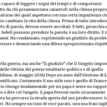
a capace di leggere i segni dei tempi e di comportarsi
to da chi preannunciava catastrofi nella chiesa proprio
qualcuno dei quali aspettava con una certa impazienza c
 cambiare la vita della chiesa. Prima di tutto introduc
to di parola, devono essere ascoltati. E tutti, gerarchia e
 fedeli possono prendere la parola: è un loro diritto. E 
 anni. Ha condannato, esprimendo un giudizio da profeta
gressore e denunciando una difesa sproporzionata rispet
ella guerra, ma anche “il giudizio” che il Vangelo impon
delle vittime del potere totalitario-politico e di quello
tidiano, 16 maggio 2026) Dopo un anno dall’elezione di
L
ntificato. Certamente il suo stile non è quello di France
e io ritengo fondamentale per un papa è avere un rappor
ale a dire col Vangelo. E papa Prevost vuole sicuramente
ora ha percorso la strada aperta dal suo predecessore: l
ri. Ha sempre un tono di voce pacato, non usa frasi tagli