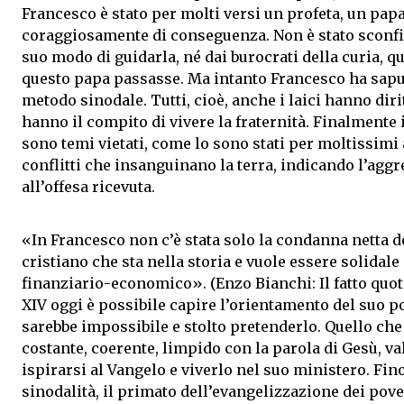
Francesco è stato per molti versi un profeta, un pap
coraggiosamente di conseguenza. Non è stato sconfit
suo modo di guidarla, né dai burocrati della curia, 
questo papa passasse. Ma intanto Francesco ha saputo
metodo sinodale. Tutti, cioè, anche i laici hanno dirit
hanno il compito di vivere la fraternità. Finalmente i
sono temi vietati, come lo sono stati per moltissimi
conflitti che insanguinano la terra, indicando l’ag
all’offesa ricevuta.
«In Francesco non c’è stata solo la condanna netta d
cristiano che sta nella storia e vuole essere solidale 
finanziario-economico». (Enzo Bianchi: Il fatto quo
XIV oggi è possibile capire l’orientamento del suo po
sarebbe impossibile e stolto pretenderlo. Quello ch
costante, coerente, limpido con la parola di Gesù, v
ispirarsi al Vangelo e viverlo nel suo ministero. Fin
sinodalità, il primato dell’evangelizzazione dei pove