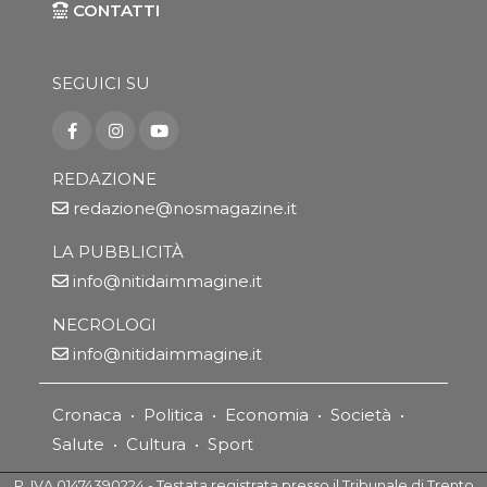
CONTATTI
SEGUICI SU
REDAZIONE
redazione@nosmagazine.it
LA PUBBLICITÀ
info@nitidaimmagine.it
NECROLOGI
info@nitidaimmagine.it
Cronaca
•
Politica
•
Economia
•
Società
•
Salute
•
Cultura
•
Sport
P. IVA 01474390224 - Testata registrata presso il Tribunale di Trento