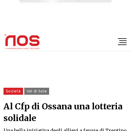
×
Società
Val di Sole
Al Cfp di Ossana una lotteria
solidale
Una bella iniziativa degli allievi a favore di Trentino