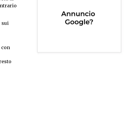
ontrario
 sui
, con
resto